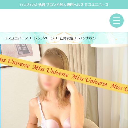
ッ
勤
籍
シス
キン
店に
セス
ル
＆注意
人
ハンナ(23) 池袋 ブロンド外人専門ヘルス ミスユニバース
プ
情
女
テム
グ
ご注
マッ
マッ
事項
募
報
性
意
プ
プ
集
ミスユニバース
トップページ
在籍女性
ハンナ(23)