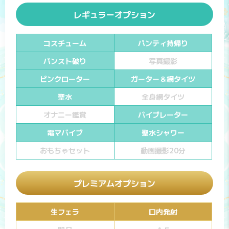
レギュラーオプション
コスチューム
パンティ持帰り
パンスト破り
写真撮影
ピンクローター
ガーター＆網タイツ
聖水
全身網タイツ
オナニー鑑賞
バイブレーター
電マバイブ
聖水シャワー
おもちゃセット
動画撮影20分
プレミアムオプション
生フェラ
口内発射