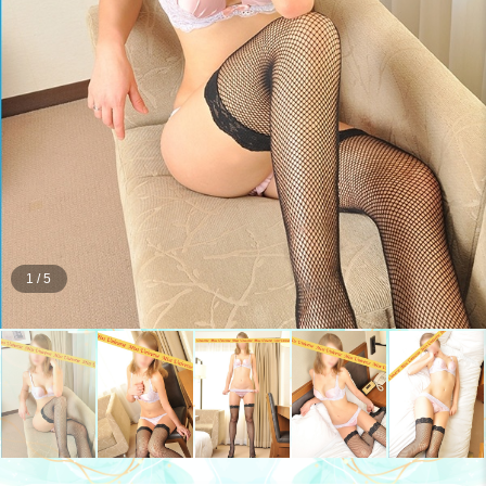
1
/
5